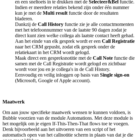
en een sneltoets in te drukken met de
Selecteer&Bel
functie.
Indien er meerdere relaties bekend zijn onder één nummer
kun je met de
Multi result
functie door de resultaten
bladeren.
Dankzij de
Call History
functie zie je alle contactmomenten
met het telefoonnummer van de laatste 90 dagen zodat je
direct kunt zien welke collega als laatste contact heeft gehad.
Aan het einde van elk gesprek wordt er een
Call Registratie
naar het CRM gepusht, zodat elk gesprek onder de
relatiekaart in het CRM wordt gelogd.
Maak direct een gespreksnotitie met de
Call Note
functie die
samen met de Call Registratie wordt gelogd en zichtbaar
wordt voor jou en je collega's in de Call History.
Eenvoudig en veilig inloggen op basis van
Single sign-on
(Microsoft, Google of Apple account).
Maatwerk
Om aan jouw specifieke maatwerk wensen te kunnen voldoen, is
Bubble voorzien van de module Automations. Met deze module is
het mogelijk om je eigen If-This-Then-That flows toe te voegen.
Denk bijvoorbeeld aan het uitvoeren van een script of het
automatisch open van het callnotitie scherm in plaats van dat je die