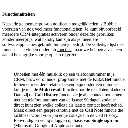
Functionaliteiten
Naast de genoemde pop-up notificatie mogelijkheden is Bubble
voorzien van nog veel meer functionaliteiten. Je kunt bijvoorbeeld
meerdere CRM-integraties activeren onder dezelfde gebruiker,
zonder meerprijs, wat handig kan zijn als je meerdere
softwareapplicaties gebruikt binnen je bedrijf. De volledige lijst met
functies is te vinden onder tab
functies
, maar we hebben alvast een
aantal belangrijke voor je op een rij gezet:
Uitbellen met één muisklik op een telefoonnummer in je
CRM, browser of ander programma met de
Klik&Bel
functie.
Indien er meerdere relaties bekend zijn onder één nummer
kun je met de
Multi result
functie door de resultaten bladeren
Dankzij de
Call History
functie zie je alle contactmomenten
met het telefoonnummer van de laatste 90 dagen zodat je
direct kunt zien welke collega als laatste contact heeft gehad.
Maak direct een gespreksnotitie met de
Call Note
functie die
zichtbaar wordt voor jou en je collega's in de Call History.
Eenvoudig en veilig inloggen op basis van
Single sign-on
(Microsoft, Google of Apple account).