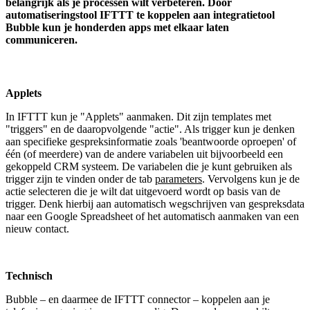
belangrijk als je processen wilt verbeteren. Door
automatiseringstool IFTTT te koppelen aan integratietool
Bubble kun je honderden apps met elkaar laten
communiceren.
Applets
In IFTTT kun je "Applets" aanmaken. Dit zijn templates met
"triggers" en de daaropvolgende "actie". Als trigger kun je denken
aan specifieke gespreksinformatie zoals 'beantwoorde oproepen' of
één (of meerdere) van de andere variabelen uit bijvoorbeeld een
gekoppeld CRM systeem. De variabelen die je kunt gebruiken als
trigger zijn te vinden onder de tab
parameters
. Vervolgens kun je de
actie selecteren die je wilt dat uitgevoerd wordt op basis van de
trigger. Denk hierbij aan automatisch wegschrijven van gespreksdata
naar een Google Spreadsheet of het automatisch aanmaken van een
nieuw contact.
Technisch
Bubble – en daarmee de IFTTT connector – koppelen aan je