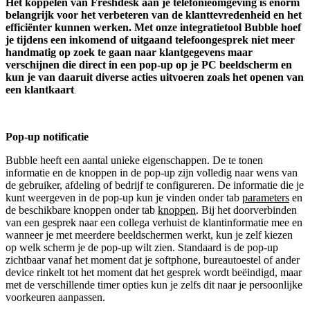
Het koppelen van Freshdesk aan je telefonieomgeving is enorm
belangrijk voor het verbeteren van de klanttevredenheid en het
efficiënter kunnen werken. Met onze integratietool Bubble hoef
je tijdens een inkomend of uitgaand telefoongesprek niet meer
handmatig op zoek te gaan naar klantgegevens maar
verschijnen die direct in een pop-up op je PC beeldscherm en
kun je van daaruit diverse acties uitvoeren zoals het openen van
een klantkaart
.
Pop-up notificatie
Bubble heeft een aantal unieke eigenschappen. De te tonen
informatie en de knoppen in de pop-up zijn volledig naar wens van
de gebruiker, afdeling of bedrijf te configureren. De informatie die je
kunt weergeven in de pop-up kun je vinden onder tab
parameters
en
de beschikbare knoppen onder tab
knoppen
. Bij het doorverbinden
van een gesprek naar een collega verhuist de klantinformatie mee en
wanneer je met meerdere beeldschermen werkt, kun je zelf kiezen
op welk scherm je de pop-up wilt zien. Standaard is de pop-up
zichtbaar vanaf het moment dat je softphone, bureautoestel of ander
device rinkelt tot het moment dat het gesprek wordt beëindigd, maar
met de verschillende timer opties kun je zelfs dit naar je persoonlijke
voorkeuren aanpassen.