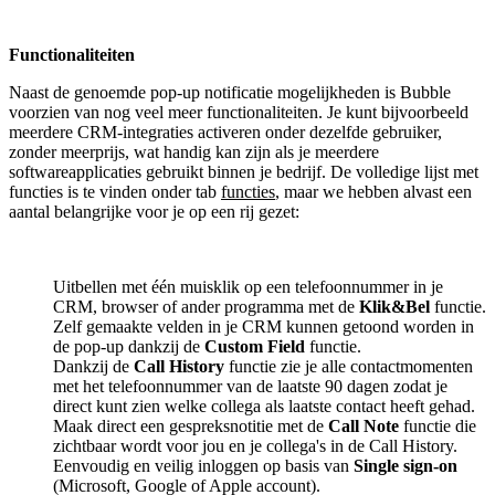
Functionaliteiten
Naast de genoemde pop-up notificatie mogelijkheden is Bubble
voorzien van nog veel meer functionaliteiten. Je kunt bijvoorbeeld
meerdere CRM-integraties activeren onder dezelfde gebruiker,
zonder meerprijs, wat handig kan zijn als je meerdere
softwareapplicaties gebruikt binnen je bedrijf. De volledige lijst met
functies is te vinden onder tab
functies
, maar we hebben alvast een
aantal belangrijke voor je op een rij gezet:
Uitbellen met één muisklik op een telefoonnummer in je
CRM, browser of ander programma met de
Klik&Bel
functie.
Zelf gemaakte velden in je CRM kunnen getoond worden in
de pop-up dankzij de
Custom Field
functie.
Dankzij de
Call History
functie zie je alle contactmomenten
met het telefoonnummer van de laatste 90 dagen zodat je
direct kunt zien welke collega als laatste contact heeft gehad.
Maak direct een gespreksnotitie met de
Call Note
functie die
zichtbaar wordt voor jou en je collega's in de Call History.
Eenvoudig en veilig inloggen op basis van
Single sign-on
(Microsoft, Google of Apple account).