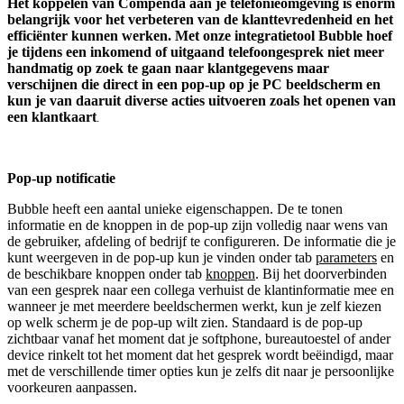
Het koppelen van Compenda aan je telefonieomgeving is enorm
belangrijk voor het verbeteren van de klanttevredenheid en het
efficiënter kunnen werken. Met onze integratietool Bubble hoef
je tijdens een inkomend of uitgaand telefoongesprek niet meer
handmatig op zoek te gaan naar klantgegevens maar
verschijnen die direct in een pop-up op je PC beeldscherm en
kun je van daaruit diverse acties uitvoeren zoals het openen van
een klantkaart
.
Pop-up notificatie
Bubble heeft een aantal unieke eigenschappen. De te tonen
informatie en de knoppen in de pop-up zijn volledig naar wens van
de gebruiker, afdeling of bedrijf te configureren. De informatie die je
kunt weergeven in de pop-up kun je vinden onder tab
parameters
en
de beschikbare knoppen onder tab
knoppen
. Bij het doorverbinden
van een gesprek naar een collega verhuist de klantinformatie mee en
wanneer je met meerdere beeldschermen werkt, kun je zelf kiezen
op welk scherm je de pop-up wilt zien. Standaard is de pop-up
zichtbaar vanaf het moment dat je softphone, bureautoestel of ander
device rinkelt tot het moment dat het gesprek wordt beëindigd, maar
met de verschillende timer opties kun je zelfs dit naar je persoonlijke
voorkeuren aanpassen.